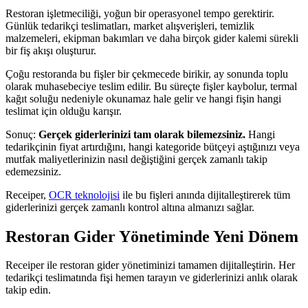
Restoran işletmeciliği, yoğun bir operasyonel tempo gerektirir.
Günlük tedarikçi teslimatları, market alışverişleri, temizlik
malzemeleri, ekipman bakımları ve daha birçok gider kalemi sürekli
bir fiş akışı oluşturur.
Çoğu restoranda bu fişler bir çekmecede birikir, ay sonunda toplu
olarak muhasebeciye teslim edilir. Bu süreçte fişler kaybolur, termal
kağıt soluğu nedeniyle okunamaz hale gelir ve hangi fişin hangi
teslimat için olduğu karışır.
Sonuç:
Gerçek giderlerinizi tam olarak bilemezsiniz.
Hangi
tedarikçinin fiyat artırdığını, hangi kategoride bütçeyi aştığınızı veya
mutfak maliyetlerinizin nasıl değiştiğini gerçek zamanlı takip
edemezsiniz.
Receiper,
OCR teknolojisi
ile bu fişleri anında dijitalleştirerek tüm
giderlerinizi gerçek zamanlı kontrol altına almanızı sağlar.
Restoran Gider Yönetiminde Yeni Dönem
Receiper ile restoran gider yönetiminizi tamamen dijitalleştirin. Her
tedarikçi teslimatında fişi hemen tarayın ve giderlerinizi anlık olarak
takip edin.